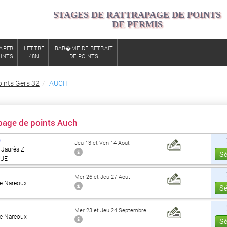
STAGES DE RATTRAPAGE DE POINTS
DE PERMIS
APER
LETTRE
BAR�ME DE RETRAIT
OINTS
48N
DE POINTS
ints Gers 32
AUCH
apage de points Auch
0
Jeu 13 et Ven 14 Aout
Jaurès ZI
Sé
UE
Mer 26 et Jeu 27 Aout
e Nareoux
Sé
Mer 23 et Jeu 24 Septembre
e Nareoux
Sé