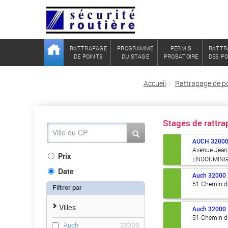
RATTRAPAGE
PROGRAMME
PERMIS
RATTR
DE POINTS
DU STAGE
PROBATOIRE
DES P
Accueil
Rattrapage de po
Stages de rattr
AUCH
3200
Avenue Jean 
Prix
ENDOUMING
Date
Auch
32000
51 Chemin d
Filtrer par
Villes
Auch
32000
51 Chemin d
Auch
32000