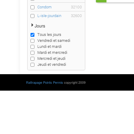
Condom
32100
L-isle-jourdain
32600
Jours
Tous les jours
Vendredi et samedi
Lundi et mardi
Mardi et mercredi
Mercredi et jeudi
Jeudi et vendredi
Rattrapage Points Permis
copyright 2009