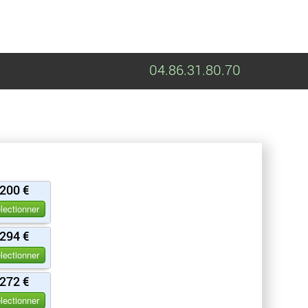
04.86.31.80.70
200 €
lectionner
294 €
lectionner
272 €
lectionner