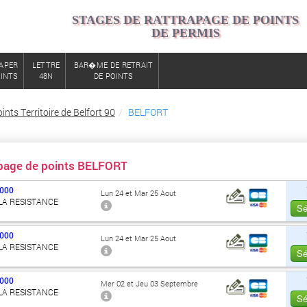
STAGES DE RATTRAPAGE DE POINTS
DE PERMIS
APER
LETTRE
BAR�ME DE RETRAIT
OINTS
48N
DE POINTS
nts Territoire de Belfort 90
BELFORT
apage de points BELFORT
000
Lun 24 et Mar 25 Aout
 LA RESISTANCE
Sé
000
Lun 24 et Mar 25 Aout
 LA RESISTANCE
Sé
000
Mer 02 et Jeu 03 Septembre
 LA RESISTANCE
Sé