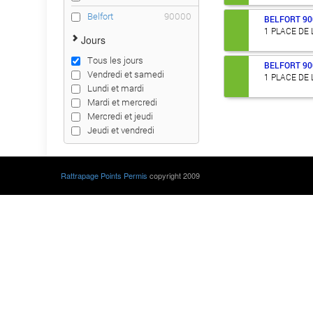
Belfort
90000
BELFORT
90
1 PLACE DE
Jours
Tous les jours
BELFORT
90
Vendredi et samedi
1 PLACE DE
Lundi et mardi
Mardi et mercredi
Mercredi et jeudi
Jeudi et vendredi
Rattrapage Points Permis
copyright 2009