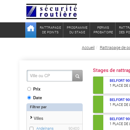
RATTRAPAGE
PROGRAMME
PERMIS
RATTR
DE POINTS
DU STAGE
PROBATOIRE
DES P
Accueil
Rattrapage de poi
Stages de rattr
BELFORT
90
1 PLACE DE
Prix
Date
BELFORT
90
1 PLACE DE
Filtrer par
Villes
BELFORT
90
1 PLACE DE
Andelnans
90400