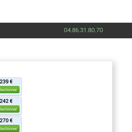
04.86.31.80.70
239 €
lectionner
242 €
lectionner
270 €
lectionner