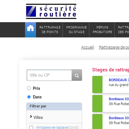
RATTRAPAGE
PROGRAMME
PERMIS
RATTR
DE POINTS
DU STAGE
PROBATOIRE
DES P
Accueil
Rattrapage de p
Stages de rattr
BORDEAUX
rue du grand 
Prix
Date
Bordeaux
33
39 Rue Robe
Filtrer par
Villes
Bordeaux
33
39 Rue Robe
Ambares-et-lagrave
33440