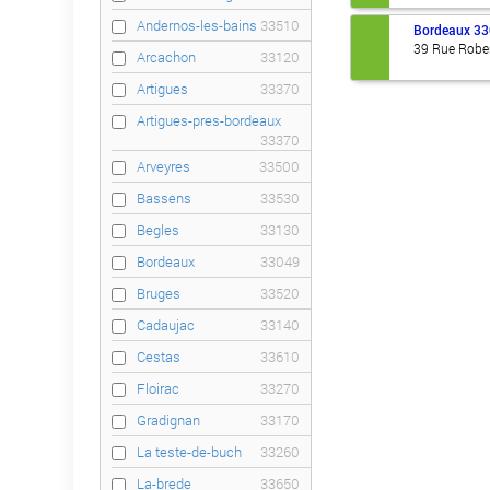
Andernos-les-bains
33510
Bordeaux
33
39 Rue Robe
Arcachon
33120
Artigues
33370
Artigues-pres-bordeaux
33370
Arveyres
33500
Bassens
33530
Begles
33130
Bordeaux
33049
Bruges
33520
Cadaujac
33140
Cestas
33610
Floirac
33270
Gradignan
33170
La teste-de-buch
33260
La-brede
33650