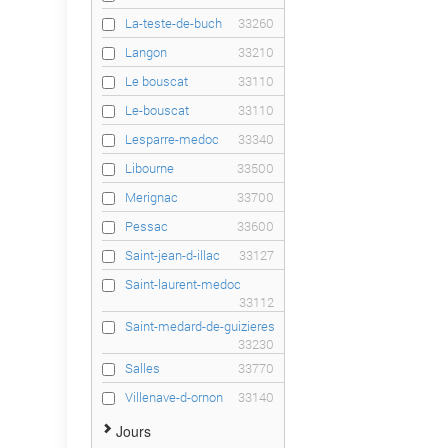
La-teste-de-buch
33260
Langon
33210
Le bouscat
33110
Le-bouscat
33110
Lesparre-medoc
33340
Libourne
33500
Merignac
33700
Pessac
33600
Saint-jean-d-illac
33127
Saint-laurent-medoc
33112
Saint-medard-de-guizieres
33230
Salles
33770
Villenave-d-ornon
33140
Jours