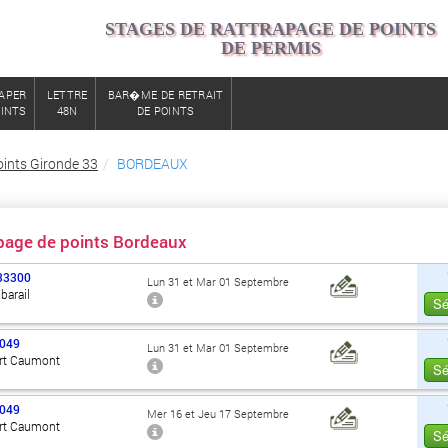
STAGES DE RATTRAPAGE DE POINTS
DE PERMIS
APER
LETTRE
BAR�ME DE RETRAIT
OINTS
48N
DE POINTS
oints Gironde 33
BORDEAUX
apage de points Bordeaux
33300
Lun 31 et Mar 01 Septembre
barail
Sé
049
Lun 31 et Mar 01 Septembre
rt Caumont
Sé
049
Mer 16 et Jeu 17 Septembre
rt Caumont
Sé