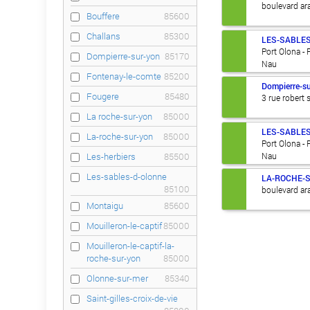
boulevard ar
Bouffere
85600
Challans
85300
LES-SABLE
Port Olona - 
Dompierre-sur-yon
85170
Nau
Fontenay-le-comte
85200
Dompierre-s
Fougere
85480
3 rue robert
La roche-sur-yon
85000
LES-SABLE
La-roche-sur-yon
85000
Port Olona - 
Nau
Les-herbiers
85500
Les-sables-d-olonne
LA-ROCHE-
85100
boulevard ar
Montaigu
85600
Mouilleron-le-captif
85000
Mouilleron-le-captif-la-
roche-sur-yon
85000
Olonne-sur-mer
85340
Saint-gilles-croix-de-vie