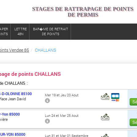
STAGES DE RATTRAPAGE DE POINTS
DE PERMIS
APER
LETTRE
BAR�ME DE RETRAIT
OINTS
48N
DE POINTS
oints Vendee 85
CHALLANS
apage de points CHALLANS
 de CHALLANS :
S-D-OLONNE
85100
Mer 19 et Jeu 20 Aout
Place Jean David
Sé
r-Yon
85000
Lun 24 et Mar 25 Aout
vière
Sé
SUR-YON
85000
Lun 31 et Mar 01 Septembre