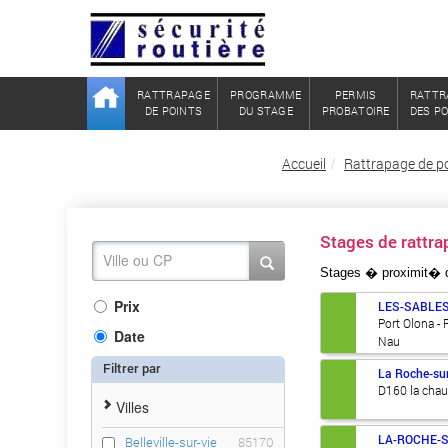
RATTRAPAGE
PROGRAMME
PERMIS
RATTR
DE POINTS
DU STAGE
PROBATOIRE
DES P
Accueil
Rattrapage de p
Stages de rattr
Stages � proximit�
Prix
LES-SABLE
Port Olona - 
Date
Nau
Filtrer par
La Roche-su
D160 la chau
Villes
LA-ROCHE-
Belleville-sur-vie
85170