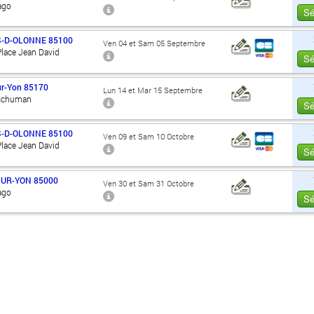
ago
Sé
S-D-OLONNE
85100
Ven 04 et Sam 05 Septembre
Place Jean David
Sé
ur-Yon
85170
Lun 14 et Mar 15 Septembre
 schuman
Sé
S-D-OLONNE
85100
Ven 09 et Sam 10 Octobre
Place Jean David
Sé
SUR-YON
85000
Ven 30 et Sam 31 Octobre
ago
Sé