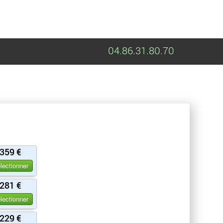
04.86.31.80.70
359 €
lectionner
281 €
lectionner
229 €