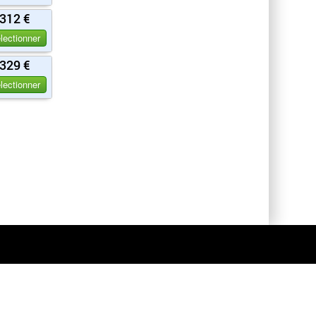
312 €
lectionner
329 €
lectionner