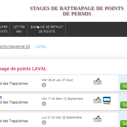
STAGES DE RATTRAPAGE DE POINTS
DE PERMIS
APER
LETTRE
BAR�ME DE RETRAIT
OINTS
48N
DE POINTS
oints Mayenne 53
LAVAL
apage de points LAVAL
Mer 26 et Jeu 27 Aout
d des Trappistines
Sé
0
Ven 11 et Sam 12 Septembre
d des Trappistines
Sé
Lun 21 et Mar 22 Septembre
d des Trappistines
Sé