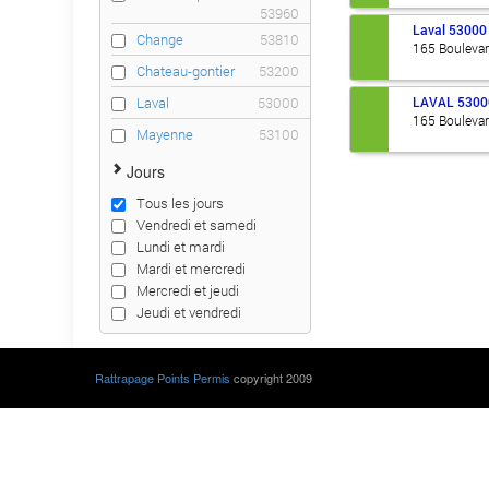
53960
Laval
53000
Change
53810
165 Boulevar
Chateau-gontier
53200
LAVAL
5300
Laval
53000
165 Boulevar
Mayenne
53100
Jours
Tous les jours
Vendredi et samedi
Lundi et mardi
Mardi et mercredi
Mercredi et jeudi
Jeudi et vendredi
Rattrapage Points Permis
copyright 2009