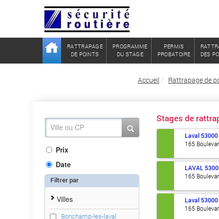
RATTRAPAGE
PROGRAMME
PERMIS
RATTR
DE POINTS
DU STAGE
PROBATOIRE
DES P
Accueil
Rattrapage de p
Stages de rattr
Laval
53000
165 Boulevar
Prix
Date
LAVAL
5300
165 Boulevar
Filtrer par
Villes
Laval
53000
165 Boulevar
Bonchamp-les-laval