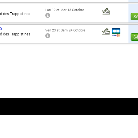
Lun 12 et Mar 13 Octobre
d des Trappistines
Sé
0
Ven 23 et Sam 24 Octobre
d des Trappistines
Sé