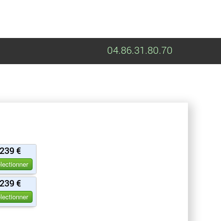
04.86.31.80.70
239 €
lectionner
239 €
lectionner