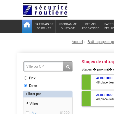
RATTRAPAGE
PROGRAMME
PERMIS
RATTR
DE POINTS
DU STAGE
PROBATOIRE
DES P
Accueil
Rattrapage de po
Stages de rattr
Stages � proximit� 
Prix
ALBI
81000
48 place Jea
Date
Filtrer par
ALBI
81000
48 place Jea
Villes
Albi
81000