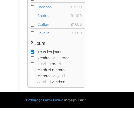
Cambon
81990
Castres
81100
Gaillac
81600
Lavaur
81500
Jours
Tous les jours
Vendredi et samedi
Lundi et mardi
Mardi et mercredi
Mercredi et jeudi
Jeudi et vendredi
Rattrapage Points Permis
copyright 2009