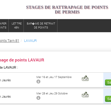
STAGES DE RATTRAPAGE DE POINTS
DE PERMIS
APER
LETTRE
BAR�ME DE RETRAIT
OINTS
48N
DE POINTS
ints Tarn 81
LAVAUR
apage de points LAVAUR
de LAVAUR :
Mer 16 et Jeu 17 Septembre
n Jaurès
Sé
Mer 28 et Jeu 29 Octobre
n Jaurès
Sé