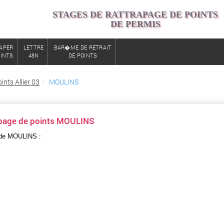
STAGES DE RATTRAPAGE DE POINTS
DE PERMIS
APER
LETTRE
BAR�ME DE RETRAIT
OINTS
48N
DE POINTS
nts Allier 03
MOULINS
apage de points MOULINS
 de MOULINS :