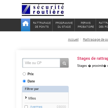
RATTRAPAGE
PROGRAMME
PERMIS
RATTR
DE POINTS
DU STAGE
PROBATOIRE
DES P
Accueil
Rattrapage de poi
Stages de rattr
Stages � proximit�
Prix
Date
Filtrer par
Villes
Avermes
03000