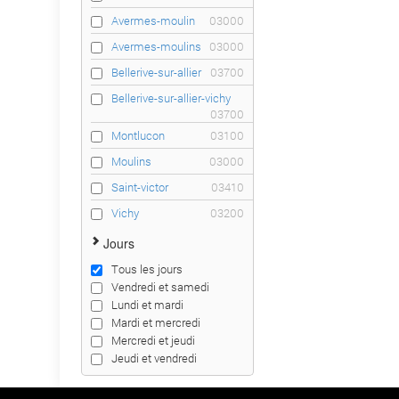
Avermes-moulin
03000
Avermes-moulins
03000
Bellerive-sur-allier
03700
Bellerive-sur-allier-vichy
03700
Montlucon
03100
Moulins
03000
Saint-victor
03410
Vichy
03200
Jours
Tous les jours
Vendredi et samedi
Lundi et mardi
Mardi et mercredi
Mercredi et jeudi
Jeudi et vendredi