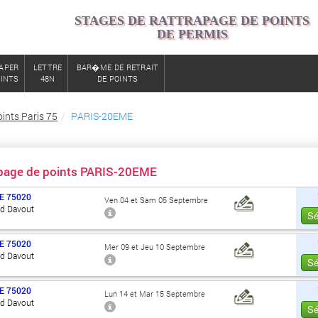
STAGES DE RATTRAPAGE DE POINTS
DE PERMIS
APER
LETTRE
BAR�ME DE RETRAIT
OINTS
48N
DE POINTS
ints Paris 75
PARIS-20EME
apage de points PARIS-20EME
E
75020
Ven 04 et Sam 05 Septembre
rd Davout
Sé
E
75020
Mer 09 et Jeu 10 Septembre
rd Davout
Sé
E
75020
Lun 14 et Mar 15 Septembre
rd Davout
Sé