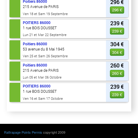
296 €
Poitiers
86000
215 Avenue de PARIS
296 €
Ven 18 et Sam 19 Septembre
239 €
POITIERS
86000
1 rue BOIS DOUSSET
239 €
Lun 21 et Mar 22 Septembre
304 €
Poitiers
86000
53 avenue du 8 Mai 1945
304 €
Ven 25 et Sam 26 Septembre
260 €
Poitiers
86000
215 Avenue de PARIS
260 €
Lun 05 et Mar 06 Octobre
239 €
POITIERS
86000
1 rue BOIS DOUSSET
239 €
Ven 16 et Sam 17 Octobre
Rattrapage Points Permis
copyright 2009