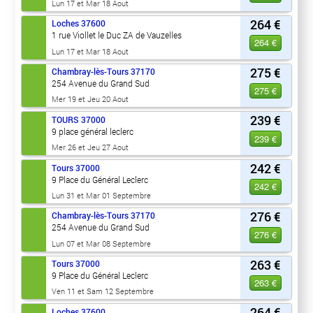
Lun 17 et Mar 18 Aout
264 €
Loches
37600
1 rue Viollet le Duc ZA de Vauzelles
264 €
Lun 17 et Mar 18 Aout
275 €
Chambray-lès-Tours
37170
254 Avenue du Grand Sud
275 €
Mer 19 et Jeu 20 Aout
239 €
TOURS
37000
9 place général leclerc
239 €
Mer 26 et Jeu 27 Aout
242 €
Tours
37000
9 Place du Général Leclerc
242 €
Lun 31 et Mar 01 Septembre
276 €
Chambray-lès-Tours
37170
254 Avenue du Grand Sud
276 €
Lun 07 et Mar 08 Septembre
263 €
Tours
37000
9 Place du Général Leclerc
263 €
Ven 11 et Sam 12 Septembre
264 €
Loches
37600