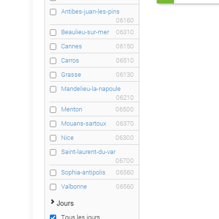
Antibes-juan-les-pins
06160
Beaulieu-sur-mer
06310
Cannes
06150
Carros
06510
Grasse
06130
Mandelieu-la-napoule
06210
Menton
06500
Mouans-sartoux
06370
Nice
06300
Saint-laurent-du-var
06700
Sophia-antipolis
06560
Valbonne
06560
Jours
Tous les jours