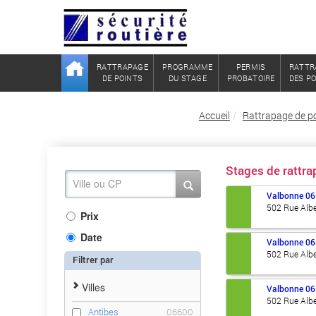
RATTRAPAGE
PROGRAMME
PERMIS
RATTR
DE POINTS
DU STAGE
PROBATOIRE
DES P
Accueil
Rattrapage de po
Stages de rattr
Valbonne
06
502 Rue Alb
Prix
Date
Valbonne
06
502 Rue Alb
Filtrer par
Villes
Valbonne
06
502 Rue Alb
Antibes
06600