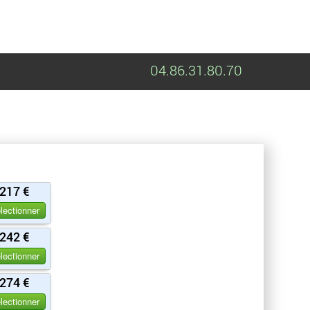
04.86.31.80.70
217 €
lectionner
242 €
lectionner
274 €
lectionner