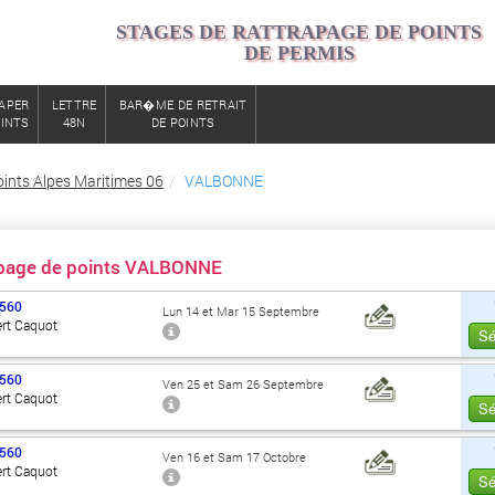
STAGES DE RATTRAPAGE DE POINTS
DE PERMIS
APER
LETTRE
BAR�ME DE RETRAIT
OINTS
48N
DE POINTS
ints Alpes Maritimes 06
VALBONNE
apage de points VALBONNE
560
Lun 14 et Mar 15 Septembre
ert Caquot
Sé
560
Ven 25 et Sam 26 Septembre
ert Caquot
Sé
560
Ven 16 et Sam 17 Octobre
ert Caquot
Sé