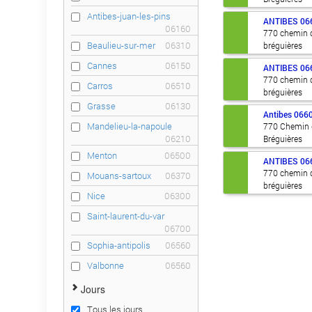
Antibes-juan-les-pins
ANTIBES
06
06160
770 chemin 
Beaulieu-sur-mer
06310
bréguières
Cannes
06150
ANTIBES
06
770 chemin 
Carros
06510
bréguières
Grasse
06130
Antibes
066
Mandelieu-la-napoule
770 Chemin
06210
Bréguières
Menton
06500
ANTIBES
06
770 chemin 
Mouans-sartoux
06370
bréguières
Nice
06300
Saint-laurent-du-var
06700
Sophia-antipolis
06560
Valbonne
06560
Jours
Tous les jours