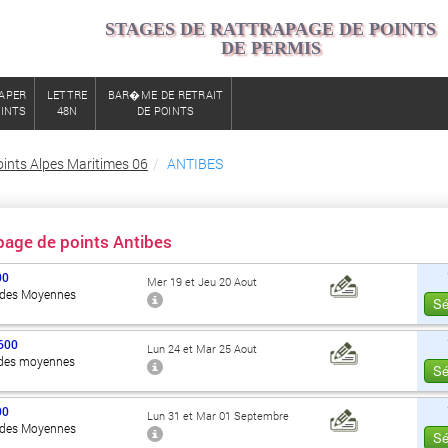
STAGES DE RATTRAPAGE DE POINTS
DE PERMIS
APER
LETTRE
BAR�ME DE RETRAIT
OINTS
48N
DE POINTS
ints Alpes Maritimes 06
ANTIBES
page de points Antibes
00
Mer 19 et Jeu 20 Aout
 des Moyennes
Sé
600
Lun 24 et Mar 25 Aout
des moyennes
Sé
00
Lun 31 et Mar 01 Septembre
 des Moyennes
Sé