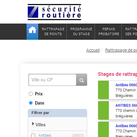
RATTRAPAGE
PROGRAMME
PERMIS
RATTR
DE POINTS
DU STAGE
PROBATOIRE
DES P
Accueil
Rattrapage de po
Stages de rattra
Antibes
066
770 Chemin
Prix
Bréguières
Date
ANTIBES
06
770 chemin 
Filtrer par
bréguières
Villes
Antibes
066
770 Chemin
Antibes
06600
Bréguières