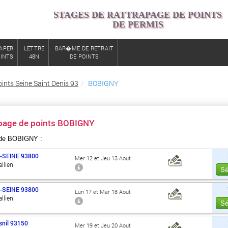
STAGES DE RATTRAPAGE DE POINTS
DE PERMIS
APER
LETTRE
BAR�ME DE RETRAIT
OINTS
48N
DE POINTS
ints Seine Saint Denis 93
BOBIGNY
apage de points BOBIGNY
 de BOBIGNY :
-SEINE
93800
Mer 12 et Jeu 13 Aout
llieni
Sé
-SEINE
93800
Lun 17 et Mar 18 Aout
llieni
Sé
nil
93150
Mer 19 et Jeu 20 Aout