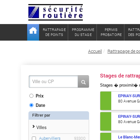
RATTRAPAGE
PROGRAMME
PERMIS
RATTR
DE POINTS
DU STAGE
PROBATOIRE
DES P
Accueil
Rattrapage de po
Stages de rattr
Stages � proximit�
Prix
EPINAY-SUR
80 Avenue Ga
Date
Filtrer par
EPINAY-SUR
80 Avenue Ga
Villes
Le Blanc-Mes
Aubervilliers
93300