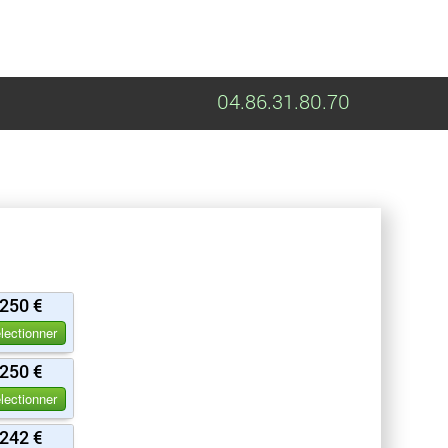
04.86.31.80.70
250 €
lectionner
250 €
lectionner
242 €