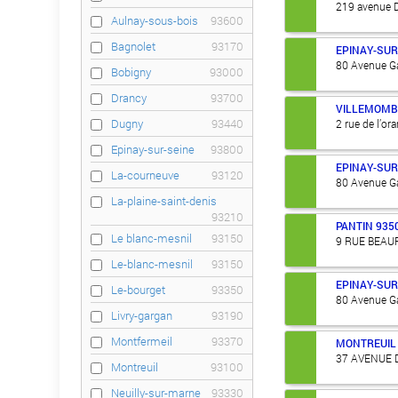
219 avenue 
Aulnay-sous-bois
93600
Bagnolet
93170
EPINAY-SUR
80 Avenue Ga
Bobigny
93000
Drancy
93700
VILLEMOMB
Dugny
93440
2 rue de l’or
Epinay-sur-seine
93800
EPINAY-SUR
La-courneuve
93120
80 Avenue Ga
La-plaine-saint-denis
93210
PANTIN
935
Le blanc-mesnil
93150
9 RUE BEAU
Le-blanc-mesnil
93150
EPINAY-SUR
Le-bourget
93350
80 Avenue Ga
Livry-gargan
93190
Montfermeil
93370
MONTREUIL
37 AVENUE 
Montreuil
93100
Neuilly-sur-marne
93330