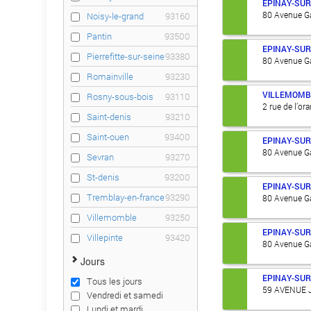
EPINAY-SUR
80 Avenue Ga
Noisy-le-grand
93160
Pantin
93500
EPINAY-SUR
Pierrefitte-sur-seine
93380
80 Avenue Ga
Romainville
93230
VILLEMOMB
Rosny-sous-bois
93110
2 rue de l’or
Saint-denis
93210
Saint-ouen
93400
EPINAY-SUR
80 Avenue Ga
Sevran
93270
St-denis
93200
EPINAY-SUR
Tremblay-en-france
93290
80 Avenue Ga
Villemomble
93250
EPINAY-SUR
Villepinte
93420
80 Avenue Ga
Jours
EPINAY-SUR
Tous les jours
59 AVENUE 
Vendredi et samedi
Lundi et mardi