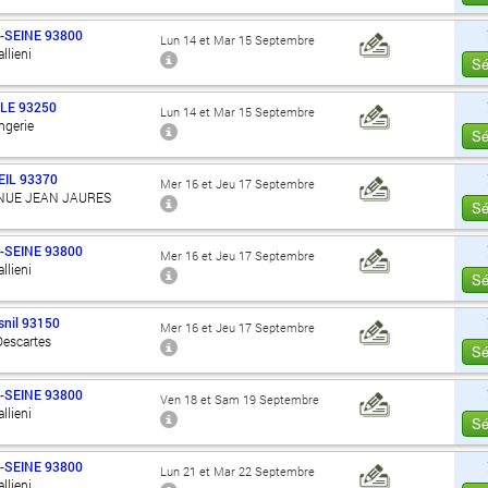
-SEINE
93800
Lun 14 et Mar 15 Septembre
llieni
Sé
LE
93250
Lun 14 et Mar 15 Septembre
angerie
Sé
IL
93370
Mer 16 et Jeu 17 Septembre
ENUE JEAN JAURES
Sé
-SEINE
93800
Mer 16 et Jeu 17 Septembre
llieni
Sé
nil
93150
Mer 16 et Jeu 17 Septembre
Descartes
Sé
-SEINE
93800
Ven 18 et Sam 19 Septembre
llieni
Sé
-SEINE
93800
Lun 21 et Mar 22 Septembre
llieni