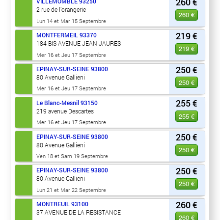
260 €
VILLEMOMBLE
93250
2 rue de l’orangerie
260 €
Lun 14 et Mar 15 Septembre
219 €
MONTFERMEIL
93370
184 BIS AVENUE JEAN JAURES
219 €
Mer 16 et Jeu 17 Septembre
250 €
EPINAY-SUR-SEINE
93800
80 Avenue Gallieni
250 €
Mer 16 et Jeu 17 Septembre
255 €
Le Blanc-Mesnil
93150
219 avenue Descartes
255 €
Mer 16 et Jeu 17 Septembre
250 €
EPINAY-SUR-SEINE
93800
80 Avenue Gallieni
250 €
Ven 18 et Sam 19 Septembre
250 €
EPINAY-SUR-SEINE
93800
80 Avenue Gallieni
250 €
Lun 21 et Mar 22 Septembre
260 €
MONTREUIL
93100
37 AVENUE DE LA RESISTANCE
260 €