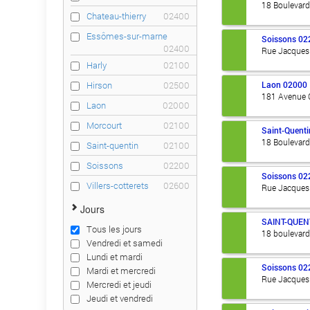
18 Boulevar
Chateau-thierry
02400
Essômes-sur-marne
Soissons
02
02400
Rue Jacques 
Harly
02100
Laon
02000
Hirson
02500
181 Avenue C
Laon
02000
Morcourt
02100
Saint-Quenti
18 Boulevar
Saint-quentin
02100
Soissons
02200
Soissons
02
Villers-cotterets
02600
Rue Jacques 
Jours
SAINT-QUEN
Tous les jours
18 boulevar
Vendredi et samedi
Lundi et mardi
Soissons
02
Mardi et mercredi
Rue Jacques 
Mercredi et jeudi
Jeudi et vendredi