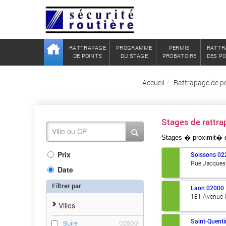
RATTRAPAGE
PROGRAMME
PERMIS
RATTR
DE POINTS
DU STAGE
PROBATOIRE
DES P
Accueil
Rattrapage de po
Stages de ratt
Stages � proximit�
Prix
Soissons
02
Rue Jacques 
Date
Filtrer par
Laon
02000
181 Avenue C
Villes
Saint-Quenti
Buire
02500