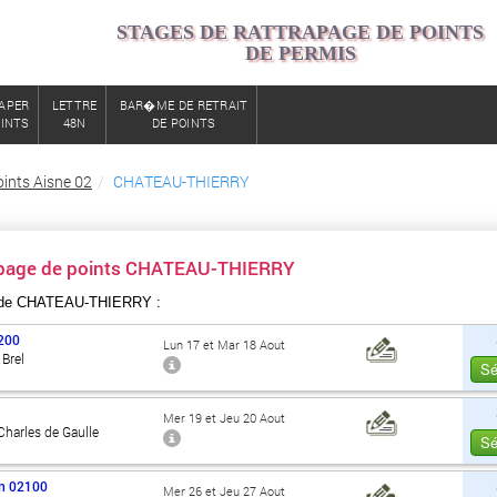
STAGES DE RATTRAPAGE DE POINTS
DE PERMIS
APER
LETTRE
BAR�ME DE RETRAIT
OINTS
48N
DE POINTS
ints Aisne 02
CHATEAU-THIERRY
rapage de points CHATEAU-THIERRY
 de CHATEAU-THIERRY :
200
Lun 17 et Mar 18 Aout
Brel
Sé
Mer 19 et Jeu 20 Aout
harles de Gaulle
Sé
n
02100
Mer 26 et Jeu 27 Aout