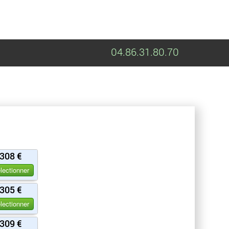
04.86.31.80.70
308 €
lectionner
305 €
lectionner
309 €