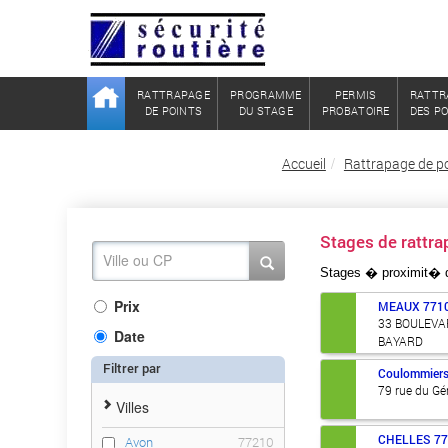
RATTRAPAGE
PROGRAMME
PERMIS
RATTR
DE POINTS
DU STAGE
PROBATOIRE
DES P
Accueil
Rattrapage de po
Stages de rattr
Stages � proximit�
Prix
MEAUX
771
33 BOULEVA
Date
BAYARD
Filtrer par
Coulommier
79 rue du Gén
Villes
CHELLES
7
Avon
77210