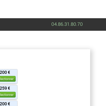
04.86.31.80.70
200 €
lectionner
259 €
lectionner
200 €