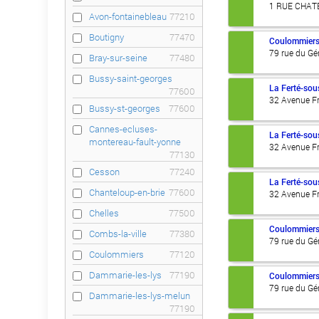
1 RUE CHAT
Avon-fontainebleau
77210
Boutigny
77470
Coulommier
79 rue du Gén
Bray-sur-seine
77480
Bussy-saint-georges
La Ferté-sou
77600
32 Avenue Fr
Bussy-st-georges
77600
Cannes-ecluses-
La Ferté-sou
montereau-fault-yonne
32 Avenue Fr
77130
Cesson
77240
La Ferté-sou
Chanteloup-en-brie
77600
32 Avenue Fr
Chelles
77500
Coulommier
Combs-la-ville
77380
79 rue du Gén
Coulommiers
77120
Dammarie-les-lys
77190
Coulommier
79 rue du Gén
Dammarie-les-lys-melun
77190