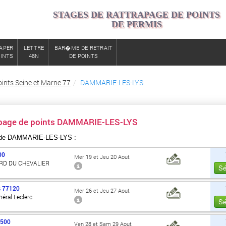
STAGES DE RATTRAPAGE DE POINTS
DE PERMIS
APER
LETTRE
BAR�ME DE RETRAIT
OINTS
48N
DE POINTS
ints Seine et Marne 77
DAMMARIE-LES-LYS
apage de points DAMMARIE-LES-LYS
 de DAMMARIE-LES-LYS :
00
Mer 19 et Jeu 20 Aout
RD DU CHEVALIER
Sé
s
77120
Mer 26 et Jeu 27 Aout
éral Leclerc
Sé
7500
Ven 28 et Sam 29 Aout