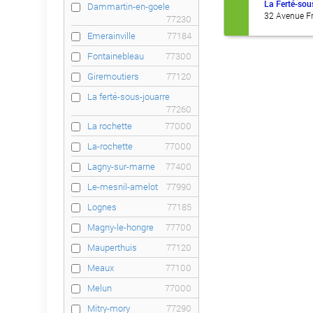
La Ferté-sou
Dammartin-en-goele
32 Avenue Fr
77230
Emerainville
77184
Fontainebleau
77300
Giremoutiers
77120
La ferté-sous-jouarre
77260
La rochette
77000
La-rochette
77000
Lagny-sur-marne
77400
Le-mesnil-amelot
77990
Lognes
77185
Magny-le-hongre
77700
Mauperthuis
77120
Meaux
77100
Melun
77000
Mitry-mory
77290