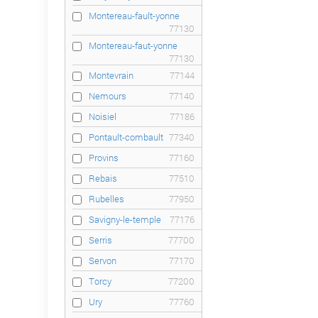
Montereau-fault-yonne
77130
Montereau-faut-yonne
77130
Montevrain
77144
Nemours
77140
Noisiel
77186
Pontault-combault
77340
Provins
77160
Rebais
77510
Rubelles
77950
Savigny-le-temple
77176
Serris
77700
Servon
77170
Torcy
77200
Ury
77760