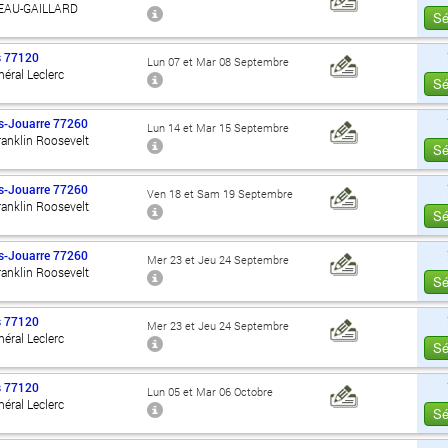
EAU-GAILLARD
Sé
s
77120
Lun 07 et Mar 08 Septembre
éral Leclerc
Sé
s-Jouarre
77260
Lun 14 et Mar 15 Septembre
anklin Roosevelt
Sé
s-Jouarre
77260
Ven 18 et Sam 19 Septembre
anklin Roosevelt
Sé
s-Jouarre
77260
Mer 23 et Jeu 24 Septembre
anklin Roosevelt
Sé
s
77120
Mer 23 et Jeu 24 Septembre
éral Leclerc
Sé
s
77120
Lun 05 et Mar 06 Octobre
éral Leclerc
Sé