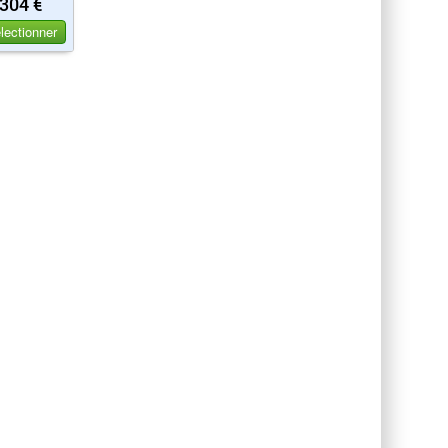
304 €
lectionner