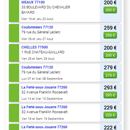
200 €
MEAUX
77100
33 BOULEVARD DU CHEVALIER
200 €
BAYARD
Mer 19 et Jeu 20 Aout
259 €
Coulommiers
77120
79 rue du Général Leclerc
259 €
Mer 26 et Jeu 27 Aout
200 €
CHELLES
77500
1 RUE CHATEAU-GAILLARD
200 €
Ven 28 et Sam 29 Aout
279 €
Coulommiers
77120
79 rue du Général Leclerc
279 €
Lun 07 et Mar 08 Septembre
293 €
La Ferté-sous-Jouarre
77260
32 Avenue Franklin Roosevelt
293 €
Lun 14 et Mar 15 Septembre
229 €
La Ferté-sous-Jouarre
77260
32 Avenue Franklin Roosevelt
229 €
Ven 18 et Sam 19 Septembre
222 €
La Ferté-sous-Jouarre
77260