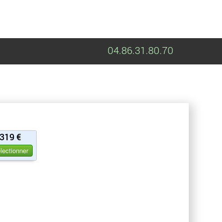
04.86.31.80.70
319 €
lectionner