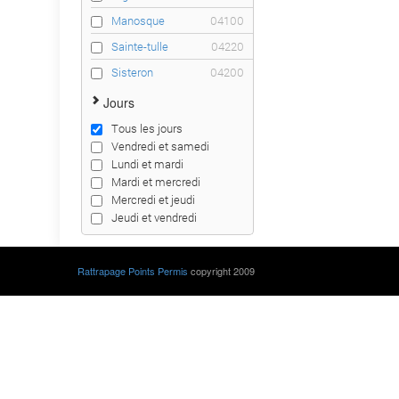
Manosque
04100
Sainte-tulle
04220
Sisteron
04200
Jours
Tous les jours
Vendredi et samedi
Lundi et mardi
Mardi et mercredi
Mercredi et jeudi
Jeudi et vendredi
Rattrapage Points Permis
copyright 2009