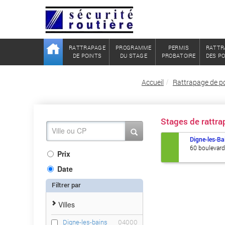
RATTRAPAGE
PROGRAMME
PERMIS
RATTR
DE POINTS
DU STAGE
PROBATOIRE
DES P
Accueil
Rattrapage de p
Stages de rattr
Digne-les-Ba
60 boulevar
Prix
Date
Filtrer par
Villes
Digne-les-bains
04000