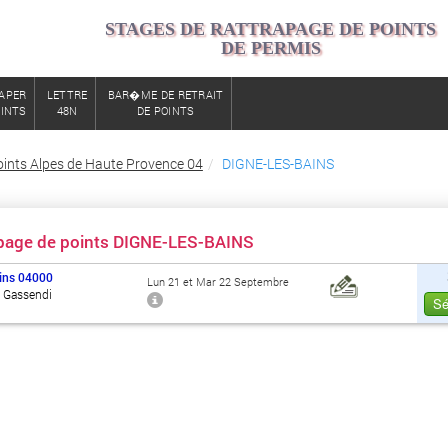
STAGES DE RATTRAPAGE DE POINTS
DE PERMIS
APER
LETTRE
BAR�ME DE RETRAIT
OINTS
48N
DE POINTS
oints Alpes de Haute Provence 04
DIGNE-LES-BAINS
apage de points DIGNE-LES-BAINS
ins
04000
Lun 21 et Mar 22 Septembre
d Gassendi
Sé