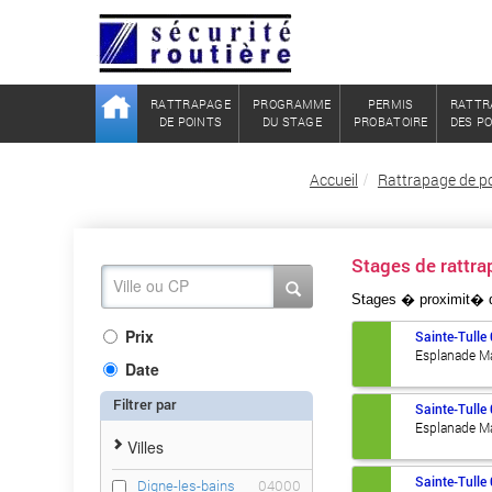
RATTRAPAGE
PROGRAMME
PERMIS
RATTR
DE POINTS
DU STAGE
PROBATOIRE
DES P
Accueil
Rattrapage de p
Stages de ratt
Stages � proximit�
Prix
Sainte-Tulle
Esplanade M
Date
Filtrer par
Sainte-Tulle
Esplanade M
Villes
Sainte-Tulle
Digne-les-bains
04000