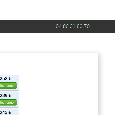
04.86.31.80.70
252 €
lectionner
239 €
lectionner
243 €