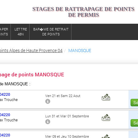
STAGES DE RATTRAPAGE DE POINTS
DE PERMIS
APER
LETTRE
BAR�ME DE RETRAIT
OINTS
48N
DE POINTS
oints Alpes de Haute Provence 04
MANOSQUE
rapage de points MANOSQUE
 de MANOSQUE :
04220
Ven 21 et Sam 22 Aout
ax Trouche
Sé
04220
Lun 31 et Mar 01 Septembre
ax Trouche
Sé
04220
Mer 09 et Jeu 10 Septembre