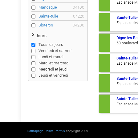
Esplanade M
Manosque
04100
Sainte-tulle
04220
Sainte-Tulle
Esplanade M
Sisteron
04200
Jours
Digne-les-Ba
60 boulevar
Tous les jours
Vendredi et samedi
Lundi et mardi
Sainte-Tulle
Mardi et mercredi
Esplanade M
Mercredi et jeudi
Jeudi et vendredi
Sainte-Tulle
Esplanade M
Sainte-Tulle
Esplanade M
Rattrapage Points Permis
copyright 2009