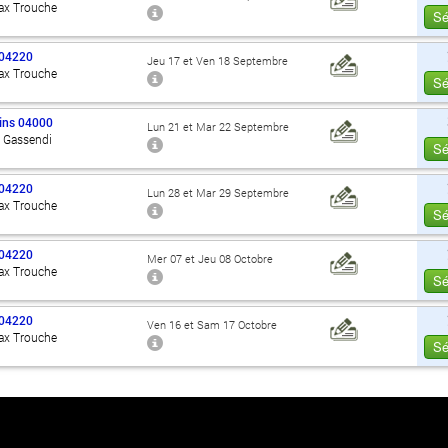
ax Trouche
Sé
04220
Jeu 17 et Ven 18 Septembre
ax Trouche
Sé
ins
04000
Lun 21 et Mar 22 Septembre
d Gassendi
Sé
04220
Lun 28 et Mar 29 Septembre
ax Trouche
Sé
04220
Mer 07 et Jeu 08 Octobre
ax Trouche
Sé
04220
Ven 16 et Sam 17 Octobre
ax Trouche
Sé