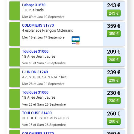
243 €
Labege
31670
110 rue isatis
243 €
Mer 09 et Jeu 10 Septembre
359 €
COLOMIERS
31770
4 esplanade François Mitterrand
359 €
Mer 16 et Jeu 17 Septembre
209 €
Toulouse
31000
18 Allée Jean Jaurès
209 €
Ven 18 et Sam 19 Septembre
239 €
L-UNION
31240
AVENUE DE SAINT-CAPRAIS
239 €
Mer 23 et Jeu 24 Septembre
230 €
Toulouse
31000
18 Allée Jean Jaurès
230 €
Ven 25 et Sam 26 Septembre
260 €
TOULOUSE
31400
30 RUE DES COSMONAUTES
260 €
Ven 25 et Sam 26 Septembre
359 €
COLOMIERS
31770