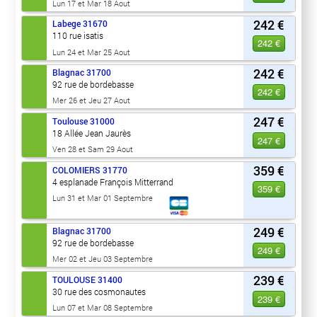
Lun 17 et Mar 18 Aout
242 €
Labege
31670
110 rue isatis
242 €
Lun 24 et Mar 25 Aout
242 €
Blagnac
31700
92 rue de bordebasse
242 €
Mer 26 et Jeu 27 Aout
247 €
Toulouse
31000
18 Allée Jean Jaurès
247 €
Ven 28 et Sam 29 Aout
359 €
COLOMIERS
31770
4 esplanade François Mitterrand
359 €
Lun 31 et Mar 01 Septembre
249 €
Blagnac
31700
92 rue de bordebasse
249 €
Mer 02 et Jeu 03 Septembre
239 €
TOULOUSE
31400
30 rue des cosmonautes
239 €
Lun 07 et Mar 08 Septembre