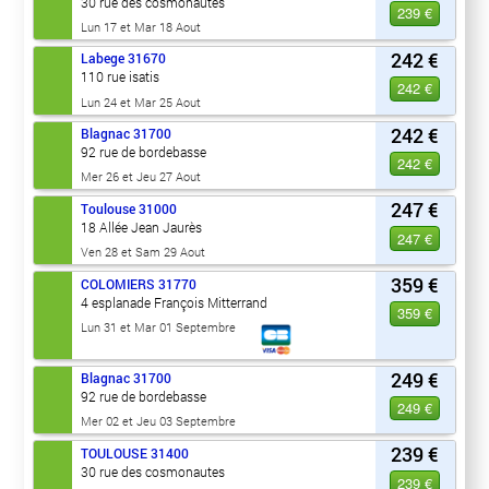
30 rue des cosmonautes
239 €
Lun 17 et Mar 18 Aout
242 €
Labege
31670
110 rue isatis
242 €
Lun 24 et Mar 25 Aout
242 €
Blagnac
31700
92 rue de bordebasse
242 €
Mer 26 et Jeu 27 Aout
247 €
Toulouse
31000
18 Allée Jean Jaurès
247 €
Ven 28 et Sam 29 Aout
359 €
COLOMIERS
31770
4 esplanade François Mitterrand
359 €
Lun 31 et Mar 01 Septembre
249 €
Blagnac
31700
92 rue de bordebasse
249 €
Mer 02 et Jeu 03 Septembre
239 €
TOULOUSE
31400
30 rue des cosmonautes
239 €