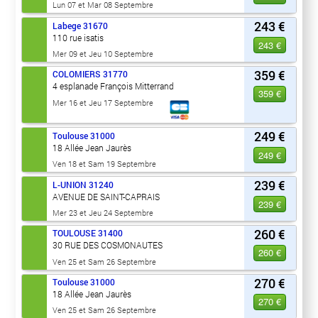
Lun 07 et Mar 08 Septembre
243 €
Labege
31670
110 rue isatis
243 €
Mer 09 et Jeu 10 Septembre
359 €
COLOMIERS
31770
4 esplanade François Mitterrand
359 €
Mer 16 et Jeu 17 Septembre
249 €
Toulouse
31000
18 Allée Jean Jaurès
249 €
Ven 18 et Sam 19 Septembre
239 €
L-UNION
31240
AVENUE DE SAINT-CAPRAIS
239 €
Mer 23 et Jeu 24 Septembre
260 €
TOULOUSE
31400
30 RUE DES COSMONAUTES
260 €
Ven 25 et Sam 26 Septembre
270 €
Toulouse
31000
18 Allée Jean Jaurès
270 €
Ven 25 et Sam 26 Septembre