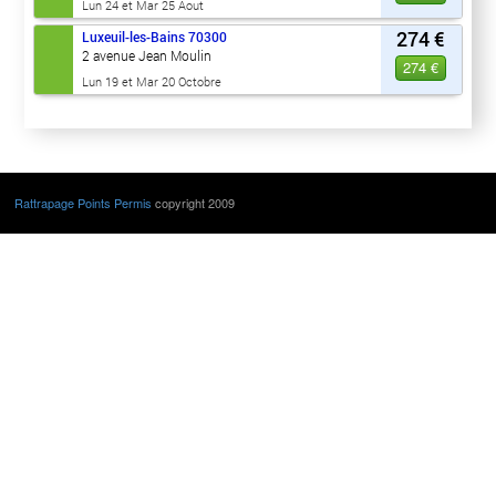
Lun 24 et Mar 25 Aout
274 €
Luxeuil-les-Bains
70300
2 avenue Jean Moulin
274 €
Lun 19 et Mar 20 Octobre
Rattrapage Points Permis
copyright 2009