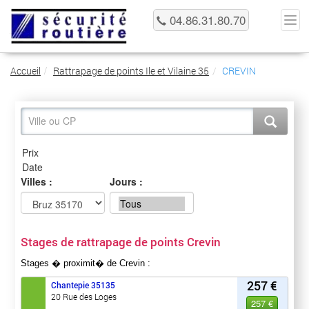
04.86.31.80.70
Accueil
Rattrapage de points Ile et Vilaine 35
CREVIN
Villes :
Jours :
Stages de rattrapage de points Crevin
Stages � proximit� de Crevin :
257 €
Chantepie
35135
20 Rue des Loges
257 €