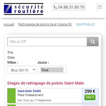
04.86.31.80.70
Accueil
Rattrapage de points Ile et Vilaine 35
SAINT-MALO
Villes :
Jours :
Stages de rattrapage de points Saint-Malo
299 €
Saint-Malo
35400
Place Chateaubriand
299 €
Mer 16 et Jeu 17 Septembre