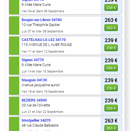
9 Allée Marie Curie
239 €
Ven 04 et Sam 05 Septembre
263 €
Boujan-sur-Libron
34760
10 rue Théophile Gautier
263 €
Lun 07 et Mar 08 Septembre
239 €
CASTELNAU-LE-LEZ
34170
115 AVENUE DE L AUBE ROUGE
239 €
Ven 11 et Sam 12 Septembre
239 €
Gigean
34770
9 Allée Marie Curie
239 €
Lun 14 et Mar 15 Septembre
239 €
Mauguio
34130
Avenue jacqueline auriol
239 €
Ven 18 et Sam 19 Septembre
239 €
BEZIERS
34500
33 rue de l'olivette
239 €
Lun 21 et Mar 22 Septembre
263 €
Montpellier
34070
48 rue Claude Balbastre
263 €