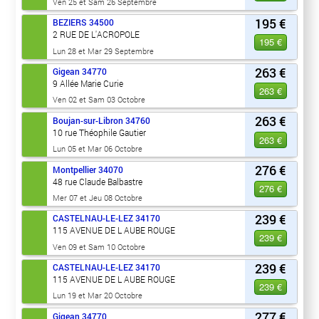
Ven 25 et Sam 26 Septembre
195 €
BEZIERS
34500
2 RUE DE L'ACROPOLE
195 €
Lun 28 et Mar 29 Septembre
263 €
Gigean
34770
9 Allée Marie Curie
263 €
Ven 02 et Sam 03 Octobre
263 €
Boujan-sur-Libron
34760
10 rue Théophile Gautier
263 €
Lun 05 et Mar 06 Octobre
276 €
Montpellier
34070
48 rue Claude Balbastre
276 €
Mer 07 et Jeu 08 Octobre
239 €
CASTELNAU-LE-LEZ
34170
115 AVENUE DE L AUBE ROUGE
239 €
Ven 09 et Sam 10 Octobre
239 €
CASTELNAU-LE-LEZ
34170
115 AVENUE DE L AUBE ROUGE
239 €
Lun 19 et Mar 20 Octobre
277 €
Gigean
34770