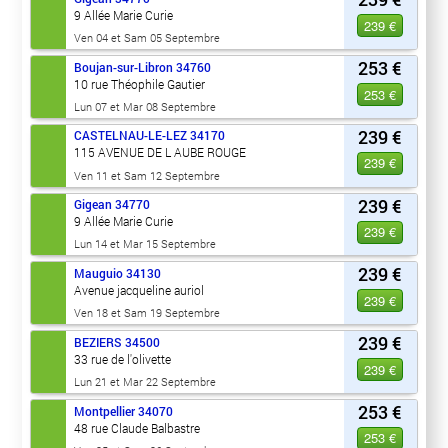
9 Allée Marie Curie
239 €
Ven 04 et Sam 05 Septembre
253 €
Boujan-sur-Libron
34760
10 rue Théophile Gautier
253 €
Lun 07 et Mar 08 Septembre
239 €
CASTELNAU-LE-LEZ
34170
115 AVENUE DE L AUBE ROUGE
239 €
Ven 11 et Sam 12 Septembre
239 €
Gigean
34770
9 Allée Marie Curie
239 €
Lun 14 et Mar 15 Septembre
239 €
Mauguio
34130
Avenue jacqueline auriol
239 €
Ven 18 et Sam 19 Septembre
239 €
BEZIERS
34500
33 rue de l'olivette
239 €
Lun 21 et Mar 22 Septembre
253 €
Montpellier
34070
48 rue Claude Balbastre
253 €