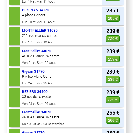
Lun 10 et Mar 11 Aout
285 €
PEZENAS
34120
4 place Poncet
285 €
Lun 10 et Mar 11 Aout
239 €
MONTPELLIER
34080
211 rue marius carrieu
239 €
Lun 17 et Mar 18 Aout
239 €
Montpellier
34070
48 rue Claude Balbastre
239 €
Ven 21 et Sam 22 Aout
239 €
Gigean
34770
9 Allée Marie Curie
239 €
Lun 24 et Mar 25 Aout
239 €
BEZIERS
34500
33 rue de l'olivette
239 €
Ven 28 et Sam 29 Aout
266 €
Montpellier
34070
48 rue Claude Balbastre
266 €
Mer 02 et Jeu 03 Septembre
239 €
Gigean
34770