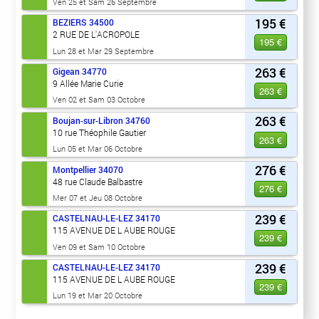
Ven 25 et Sam 26 Septembre
195 €
BEZIERS
34500
2 RUE DE L'ACROPOLE
195 €
Lun 28 et Mar 29 Septembre
263 €
Gigean
34770
9 Allée Marie Curie
263 €
Ven 02 et Sam 03 Octobre
263 €
Boujan-sur-Libron
34760
10 rue Théophile Gautier
263 €
Lun 05 et Mar 06 Octobre
276 €
Montpellier
34070
48 rue Claude Balbastre
276 €
Mer 07 et Jeu 08 Octobre
239 €
CASTELNAU-LE-LEZ
34170
115 AVENUE DE L AUBE ROUGE
239 €
Ven 09 et Sam 10 Octobre
239 €
CASTELNAU-LE-LEZ
34170
115 AVENUE DE L AUBE ROUGE
239 €
Lun 19 et Mar 20 Octobre