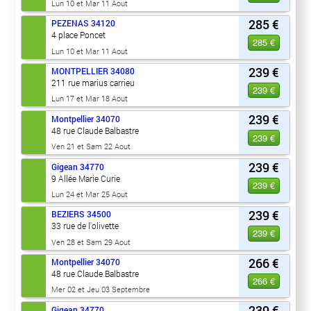
Lun 10 et Mar 11 Aout
285 €
PEZENAS
34120
4 place Poncet
285 €
Lun 10 et Mar 11 Aout
239 €
MONTPELLIER
34080
211 rue marius carrieu
239 €
Lun 17 et Mar 18 Aout
239 €
Montpellier
34070
48 rue Claude Balbastre
239 €
Ven 21 et Sam 22 Aout
239 €
Gigean
34770
9 Allée Marie Curie
239 €
Lun 24 et Mar 25 Aout
239 €
BEZIERS
34500
33 rue de l'olivette
239 €
Ven 28 et Sam 29 Aout
266 €
Montpellier
34070
48 rue Claude Balbastre
266 €
Mer 02 et Jeu 03 Septembre
239 €
Gigean
34770