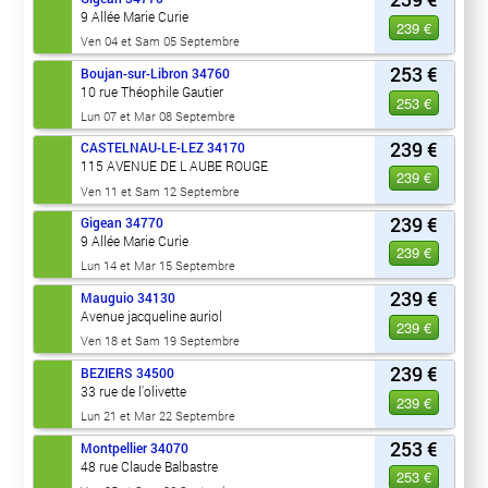
9 Allée Marie Curie
239 €
Ven 04 et Sam 05 Septembre
253 €
Boujan-sur-Libron
34760
10 rue Théophile Gautier
253 €
Lun 07 et Mar 08 Septembre
239 €
CASTELNAU-LE-LEZ
34170
115 AVENUE DE L AUBE ROUGE
239 €
Ven 11 et Sam 12 Septembre
239 €
Gigean
34770
9 Allée Marie Curie
239 €
Lun 14 et Mar 15 Septembre
239 €
Mauguio
34130
Avenue jacqueline auriol
239 €
Ven 18 et Sam 19 Septembre
239 €
BEZIERS
34500
33 rue de l'olivette
239 €
Lun 21 et Mar 22 Septembre
253 €
Montpellier
34070
48 rue Claude Balbastre
253 €