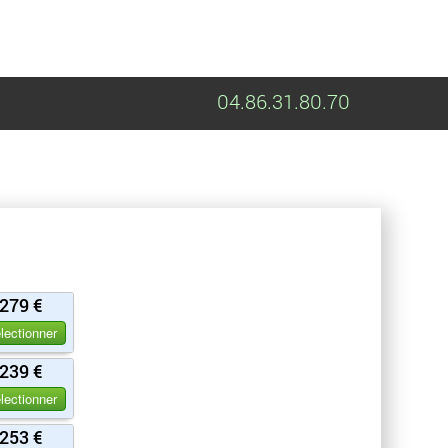
04.86.31.80.70
279 €
lectionner
239 €
lectionner
253 €