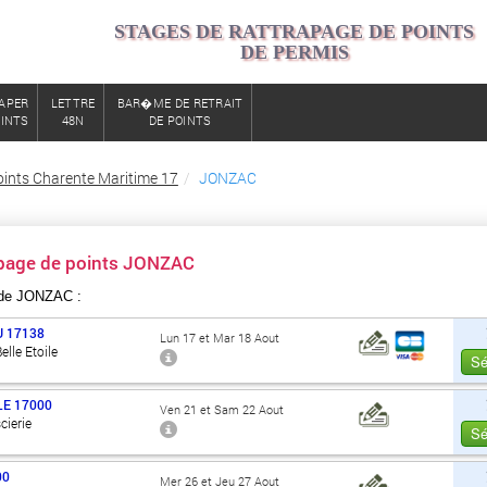
STAGES DE RATTRAPAGE DE POINTS
DE PERMIS
APER
LETTRE
BAR�ME DE RETRAIT
OINTS
48N
DE POINTS
oints Charente Maritime 17
JONZAC
apage de points JONZAC
 de JONZAC :
U
17138
Lun 17 et Mar 18 Aout
elle Etoile
Sé
LE
17000
Ven 21 et Sam 22 Aout
cierie
Sé
00
Mer 26 et Jeu 27 Aout