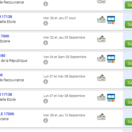
de Recouvrance
Sé
U
17138
Mer 26 et Jeu 27 Aout
elle Etoile
Sé
17000
Mer 02 et Jeu 03 Septembre
Scierie
Sé
180
Ven 04 et Sam 05 Septembre
 de la République
Sé
00
Lun 07 et Mar 08 Septembre
de Recouvrance
Sé
U
17138
Lun 07 et Mar 08 Septembre
elle Etoile
Sé
LE
17000
Mer 09 et Jeu 10 Septembre
cierie
Sé