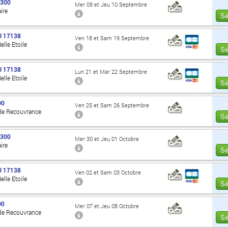
7300
Mer 09 et Jeu 10 Septembre
ire
Sé
U
17138
Ven 18 et Sam 19 Septembre
elle Etoile
Sé
U
17138
Lun 21 et Mar 22 Septembre
elle Etoile
Sé
00
Ven 25 et Sam 26 Septembre
de Recouvrance
Sé
7300
Mer 30 et Jeu 01 Octobre
ire
Sé
U
17138
Ven 02 et Sam 03 Octobre
elle Etoile
Sé
00
Mer 07 et Jeu 08 Octobre
de Recouvrance
Sé