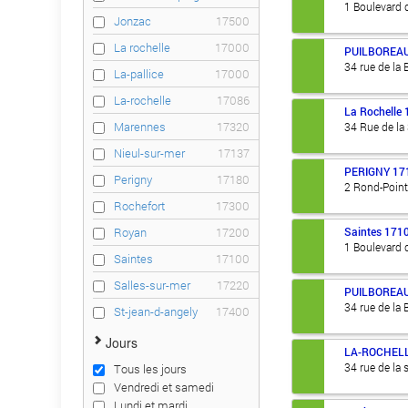
1 Boulevard 
Jonzac
17500
La rochelle
17000
PUILBOREA
34 rue de la B
La-pallice
17000
La-rochelle
17086
La Rochelle
Marennes
17320
34 Rue de la 
Nieul-sur-mer
17137
PERIGNY
17
Perigny
17180
2 Rond-Point
Rochefort
17300
Saintes
171
Royan
17200
1 Boulevard 
Saintes
17100
Salles-sur-mer
17220
PUILBOREA
34 rue de la B
St-jean-d-angely
17400
Jours
LA-ROCHEL
34 rue de la s
Tous les jours
Vendredi et samedi
Lundi et mardi