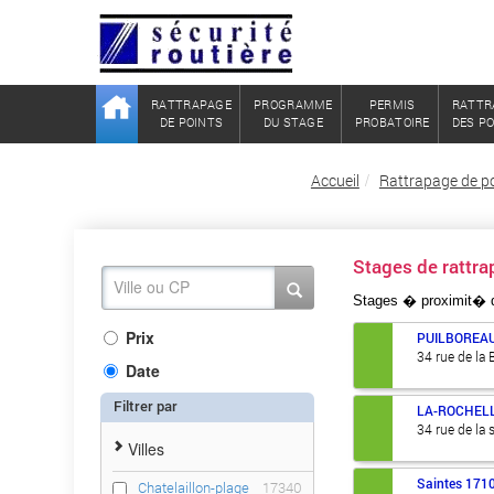
RATTRAPAGE
PROGRAMME
PERMIS
RATTR
DE POINTS
DU STAGE
PROBATOIRE
DES P
Accueil
Rattrapage de p
Stages de rattr
Stages � proximit�
Prix
PUILBOREA
34 rue de la B
Date
Filtrer par
LA-ROCHEL
34 rue de la s
Villes
Saintes
171
Chatelaillon-plage
17340