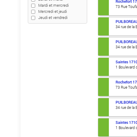
Rochefort
1
Mardi et mercredi
73 Rue Toufa
Mercredi et jeudi
Jeudi et vendredi
PUILBOREA
34 rue de la B
PUILBOREA
34 rue de la B
Saintes
171
1 Boulevard 
Rochefort
1
73 Rue Toufa
PUILBOREA
34 rue de la B
Saintes
171
1 Boulevard 