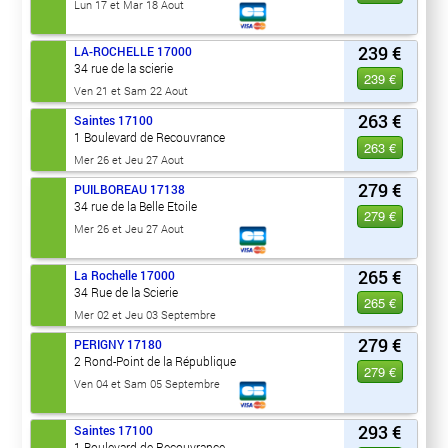
Lun 17 et Mar 18 Aout
239 €
LA-ROCHELLE
17000
34 rue de la scierie
239 €
Ven 21 et Sam 22 Aout
263 €
Saintes
17100
1 Boulevard de Recouvrance
263 €
Mer 26 et Jeu 27 Aout
279 €
PUILBOREAU
17138
34 rue de la Belle Etoile
279 €
Mer 26 et Jeu 27 Aout
265 €
La Rochelle
17000
34 Rue de la Scierie
265 €
Mer 02 et Jeu 03 Septembre
279 €
PERIGNY
17180
2 Rond-Point de la République
279 €
Ven 04 et Sam 05 Septembre
293 €
Saintes
17100
1 Boulevard de Recouvrance