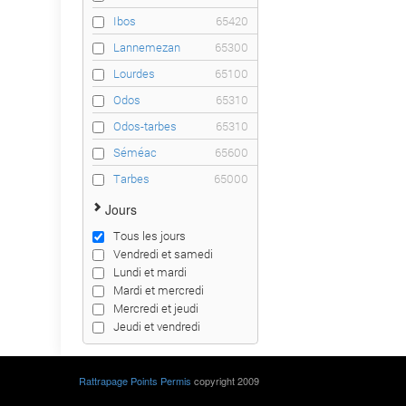
Ibos
65420
Lannemezan
65300
Lourdes
65100
Odos
65310
Odos-tarbes
65310
Séméac
65600
Tarbes
65000
Jours
Tous les jours
Vendredi et samedi
Lundi et mardi
Mardi et mercredi
Mercredi et jeudi
Jeudi et vendredi
Rattrapage Points Permis
copyright 2009