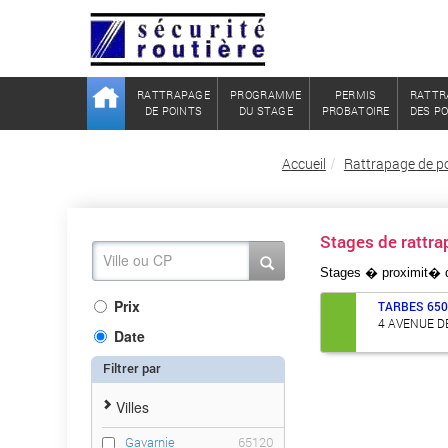
RATTRAPAGE
PROGRAMME
PERMIS
RATTR
DE POINTS
DU STAGE
PROBATOIRE
DES P
Accueil
Rattrapage de p
Stages de rattr
Stages � proximit�
Prix
TARBES
65
4 AVENUE D
Date
Filtrer par
Villes
Gavarnie
65120