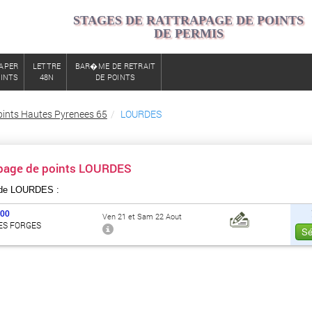
STAGES DE RATTRAPAGE DE POINTS
DE PERMIS
APER
LETTRE
BAR�ME DE RETRAIT
OINTS
48N
DE POINTS
oints Hautes Pyrenees 65
LOURDES
apage de points LOURDES
 de LOURDES :
000
Ven 21 et Sam 22 Aout
ES FORGES
Sé