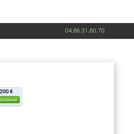
04.86.31.80.70
200 €
lectionner