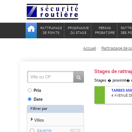
RATTRAPAGE
PROGRAMME
PERMIS
RATTR
DE POINTS
DU STAGE
PROBATOIRE
DES P
Accueil
Rattrapage de p
Stages de rattr
Stages � proximit�
Prix
TARBES
65
4 AVENUE D
Date
Filtrer par
Villes
Gavarnie
65120