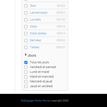
Ibos
65420
Lannemezan
65300
Lourdes
65100
Odos
65310
Odos-tarbes
65310
Séméac
65600
Tarbes
65000
Jours
Tous les jours
Vendredi et samedi
Lundi et mardi
Mardi et mercredi
Mercredi et jeudi
Jeudi et vendredi
Rattrapage Points Permis
copyright 2009