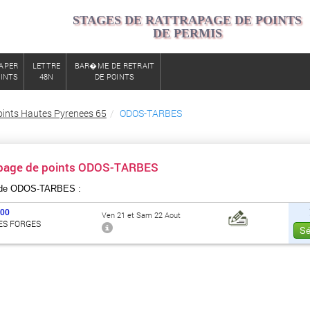
STAGES DE RATTRAPAGE DE POINTS
DE PERMIS
APER
LETTRE
BAR�ME DE RETRAIT
OINTS
48N
DE POINTS
oints Hautes Pyrenees 65
ODOS-TARBES
apage de points ODOS-TARBES
 de ODOS-TARBES :
000
Ven 21 et Sam 22 Aout
ES FORGES
Sé