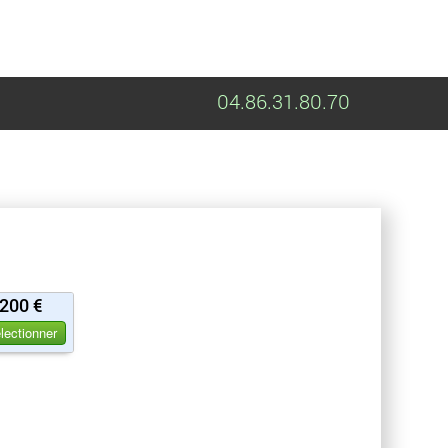
04.86.31.80.70
200 €
lectionner