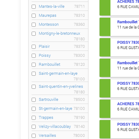
ACHERES
7
Mantes-la-ville
78711
6 RUE CAMI
Maurepas
78310
Rambouillet
Montesson
78360
11 rue de la 
Montigny-le-bretonneux
78180
POISSY
783
Plaisir
78370
6 RUE GUST
Poissy
78300
Rambouillet
Rambouillet
78120
11 rue de la 
Saint-germain-en-laye
78100
POISSY
783
Saint-quentin-en-yvelines
6 RUE GUST
78180
Sartrouville
78500
ACHERES
7
St-germain-en-laye
78100
6 RUE CAMI
Trappes
78190
POISSY
783
Velizy-villacoublay
78140
6 RUE GUST
Versailles
78000