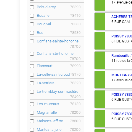
17 avenue de
Bois-d-arcy
78390
Bouafle
78410
ACHERES
7
6 RUE CAMI
Bougival
78380
Buc
78530
POISSY
783
Conflans-sainte-honorine
6 RUE GUST
78700
Conflans-ste-honorine
Rambouillet
78700
11 rue de la 
Elancourt
78990
La-celle-saint-cloud
78170
MONTIGNY-
17 avenue de
La-verriere
78320
Le-tremblay-sur-mauldre
POISSY
783
78490
6 RUE GUST
Les-mureaux
78130
Magnanville
78200
POISSY
783
6 RUE GUST
Maisons-laffitte
78600
Mantes-la-jolie
78200