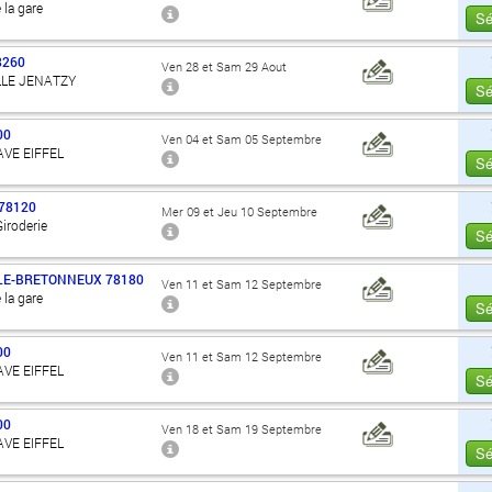
 la gare
Sé
8260
Ven 28 et Sam 29 Aout
LLE JENATZY
Sé
00
Ven 04 et Sam 05 Septembre
AVE EIFFEL
Sé
78120
Mer 09 et Jeu 10 Septembre
Giroderie
Sé
LE-BRETONNEUX
78180
Ven 11 et Sam 12 Septembre
 la gare
Sé
00
Ven 11 et Sam 12 Septembre
AVE EIFFEL
Sé
00
Ven 18 et Sam 19 Septembre
AVE EIFFEL
Sé