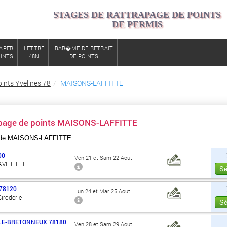
STAGES DE RATTRAPAGE DE POINTS
DE PERMIS
APER
LETTRE
BAR�ME DE RETRAIT
OINTS
48N
DE POINTS
ints Yvelines 78
MAISONS-LAFFITTE
apage de points MAISONS-LAFFITTE
 de MAISONS-LAFFITTE :
00
Ven 21 et Sam 22 Aout
AVE EIFFEL
Sé
78120
Lun 24 et Mar 25 Aout
Giroderie
Sé
LE-BRETONNEUX
78180
Ven 28 et Sam 29 Aout