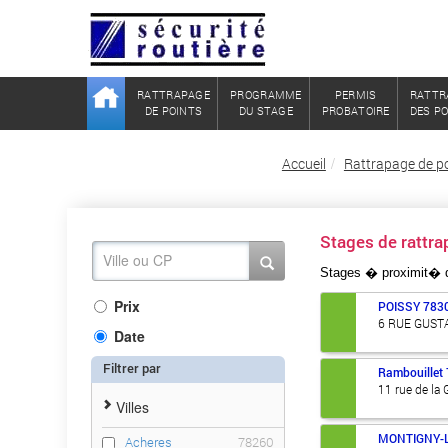
RATTRAPAGE
PROGRAMME
PERMIS
RATTR
DE POINTS
DU STAGE
PROBATOIRE
DES P
Accueil
Rattrapage de po
Stages de rattr
Stages � proximit�
Prix
POISSY
783
6 RUE GUST
Date
Filtrer par
Rambouillet
11 rue de la 
Villes
MONTIGNY-
Acheres
78260