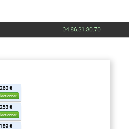
04.86.31.80.70
260 €
lectionner
253 €
lectionner
189 €