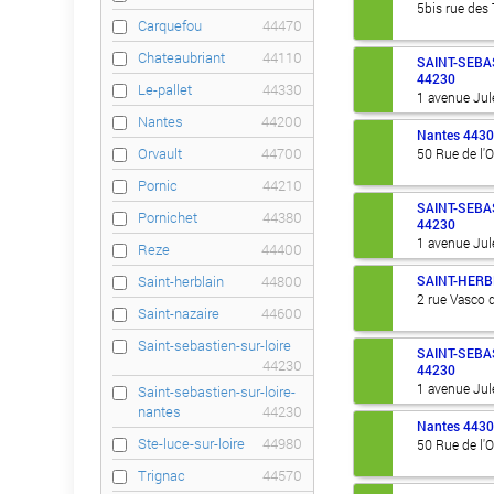
5bis rue des
Carquefou
44470
Chateaubriant
44110
SAINT-SEBA
44230
Le-pallet
44330
1 avenue Jul
Nantes
44200
Nantes
443
Orvault
44700
50 Rue de l'
Pornic
44210
SAINT-SEBA
Pornichet
44380
44230
1 avenue Jul
Reze
44400
SAINT-HERB
Saint-herblain
44800
2 rue Vasco
Saint-nazaire
44600
Saint-sebastien-sur-loire
SAINT-SEBA
44230
44230
1 avenue Jul
Saint-sebastien-sur-loire-
nantes
44230
Nantes
443
Ste-luce-sur-loire
44980
50 Rue de l'
Trignac
44570