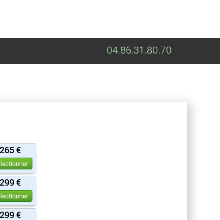
04.86.31.80.70
265 €
lectionner
299 €
lectionner
299 €