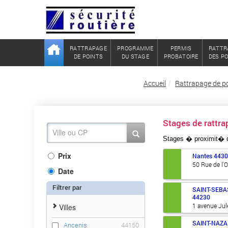
RATTRAPAGE
PROGRAMME
PERMIS
RATTR
DE POINTS
DU STAGE
PROBATOIRE
DES P
Accueil
Rattrapage de po
Stages de ratt
Stages � proximit�
Prix
Nantes
443
50 Rue de l'
Date
Filtrer par
SAINT-SEBA
44230
1 avenue Jul
Villes
SAINT-NAZA
Ancenis
44150