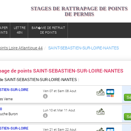
STAGES DE RATTRAPAGE DE POINTS
DE PERMIS
APER
LETTRE
BAR�ME DE RETRAIT
OINTS
48N
DE POINTS
ints Loire Atlantique 44
SAINT-SEBASTIEN-SUR-LOIRE-NANTES
rapage de points SAINT-SEBASTIEN-SUR-LOIRE-NANTES
 de SAINT-SEBASTIEN-SUR-LOIRE-NANTES :
STIEN-SUR-LOIRE
Ven 07 et Sam 08 Aout
Sé
es Verne
00
Lun 10 et Mar 11 Aout
Ouche Buron
Sé
STIEN-SUR-LOIRE
Ven 21 et Sam 22 Aout