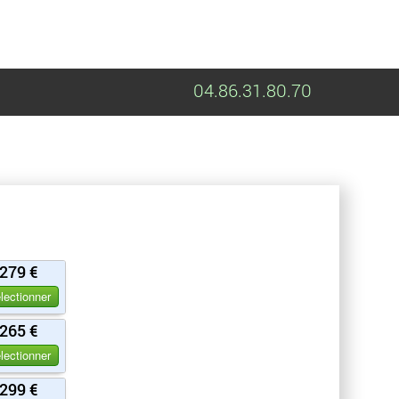
04.86.31.80.70
279 €
lectionner
265 €
lectionner
299 €