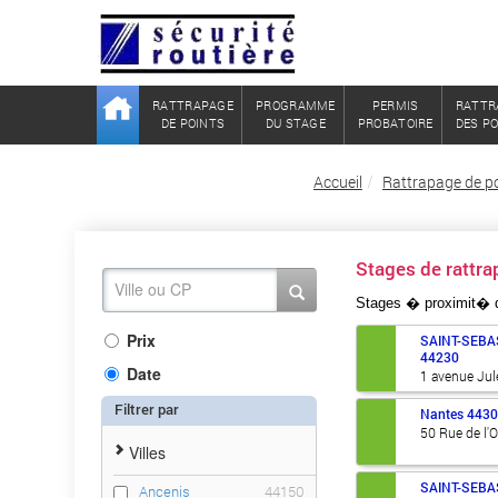
RATTRAPAGE
PROGRAMME
PERMIS
RATTR
DE POINTS
DU STAGE
PROBATOIRE
DES P
Accueil
Rattrapage de po
Stages de ratt
Stages � proximit�
Prix
SAINT-SEBA
44230
Date
1 avenue Jul
Filtrer par
Nantes
443
50 Rue de l'
Villes
SAINT-SEBA
Ancenis
44150