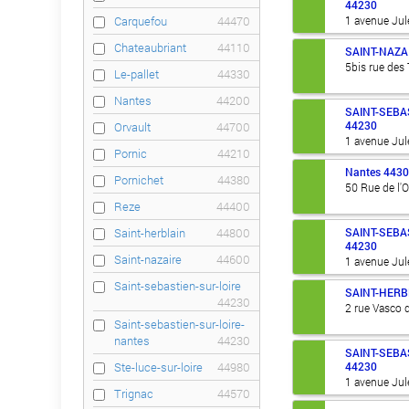
44230
1 avenue Jul
Carquefou
44470
Chateaubriant
44110
SAINT-NAZA
5bis rue des
Le-pallet
44330
Nantes
44200
SAINT-SEBA
44230
Orvault
44700
1 avenue Jul
Pornic
44210
Nantes
443
Pornichet
44380
50 Rue de l'
Reze
44400
SAINT-SEBA
Saint-herblain
44800
44230
Saint-nazaire
44600
1 avenue Jul
Saint-sebastien-sur-loire
SAINT-HERB
44230
2 rue Vasco
Saint-sebastien-sur-loire-
nantes
44230
SAINT-SEBA
44230
Ste-luce-sur-loire
44980
1 avenue Jul
Trignac
44570