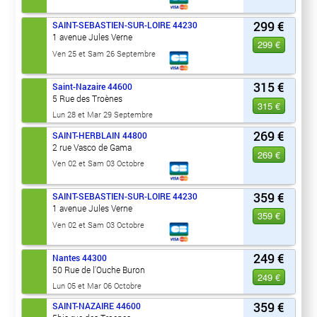
299 €
SAINT-SEBASTIEN-SUR-LOIRE
44230
1 avenue Jules Verne
299 €
Ven 25 et Sam 26 Septembre
315 €
Saint-Nazaire
44600
5 Rue des Troènes
315 €
Lun 28 et Mar 29 Septembre
269 €
SAINT-HERBLAIN
44800
2 rue Vasco de Gama
269 €
Ven 02 et Sam 03 Octobre
359 €
SAINT-SEBASTIEN-SUR-LOIRE
44230
1 avenue Jules Verne
359 €
Ven 02 et Sam 03 Octobre
249 €
Nantes
44300
50 Rue de l'Ouche Buron
249 €
Lun 05 et Mar 06 Octobre
359 €
SAINT-NAZAIRE
44600