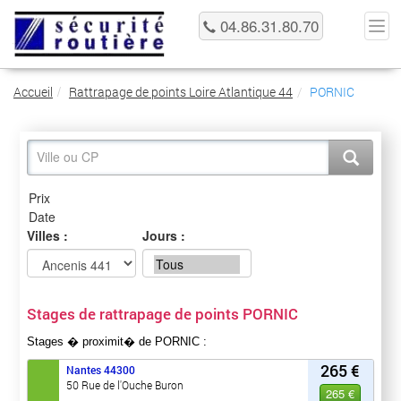
04.86.31.80.70
Accueil
Rattrapage de points Loire Atlantique 44
PORNIC
Villes :
Jours :
Stages de rattrapage de points PORNIC
Stages � proximit� de PORNIC :
265 €
Nantes
44300
50 Rue de l'Ouche Buron
265 €